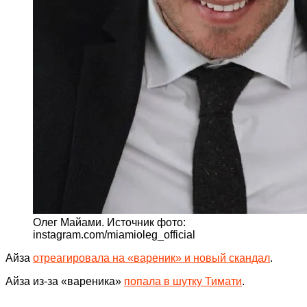
Олег Майами. Источник фото:
instagram.com/miamioleg_official
Айза
отреагировала на «вареник» и новый скандал
.
Айза из-за «вареника»
попала в шутку Тимати
.