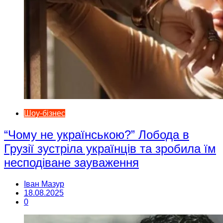
Шоу-бізнес
“Чому не українською?” Лобода в
Грузії зустріла українців та зробила їм
несподіване зауваження
Іван Мазур
18.08.2025
0