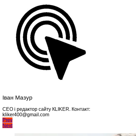
Іван Мазур
CEO і редактор сайту КLIKER. Контакт:
kliker400@gmail.com
Навігація
Prev
Next
записів