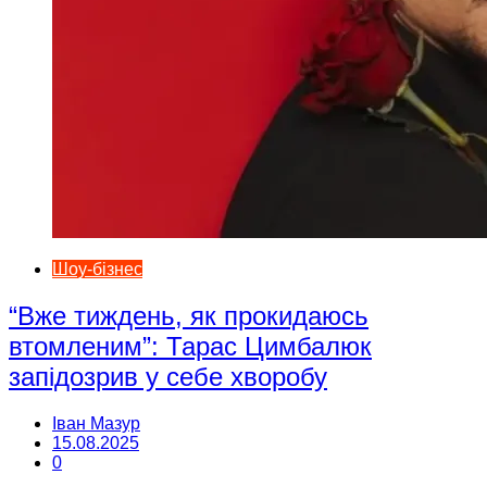
Шоу-бізнес
“Вже тиждень, як прокидаюсь
втомленим”: Тарас Цимбалюк
запідозрив у себе хворобу
Іван Мазур
15.08.2025
0