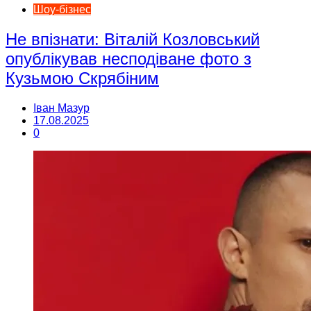
Шоу-бізнес
Не впізнати: Віталій Козловський
опублікував несподіване фото з
Кузьмою Скрябіним
Іван Мазур
17.08.2025
0