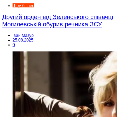
Шоу-бізнес
Другий орден від Зеленського співачці
Могилевській обурив речника ЗСУ
Іван Мазур
25.08.2025
0