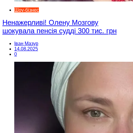
Шоу-бізнес
Ненажерливі! Олену Мозгову
шокувала пенсія судді 300 тис. грн
Іван Мазур
14.08.2025
0