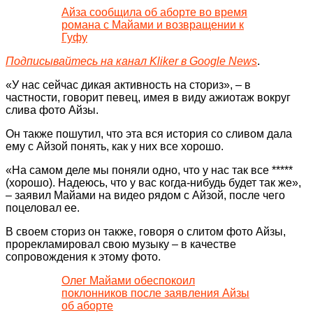
Айза сообщила об аборте во время
романа с Майами и возвращении к
Гуфу
Подписывайтесь на канал Kliker в Google News
.
«У нас сейчас дикая активность на сториз», – в
частности, говорит певец, имея в виду ажиотаж вокруг
слива фото Айзы.
Он также пошутил, что эта вся история со сливом дала
ему с Айзой понять, как у них все хорошо.
«На самом деле мы поняли одно, что у нас так все *****
(хорошо). Надеюсь, что у вас когда-нибудь будет так же»,
– заявил Майами на видео рядом с Айзой, после чего
поцеловал ее.
В своем сториз он также, говоря о слитом фото Айзы,
прорекламировал свою музыку – в качестве
сопровождения к этому фото.
Олег Майами обеспокоил
поклонников после заявления Айзы
об аборте