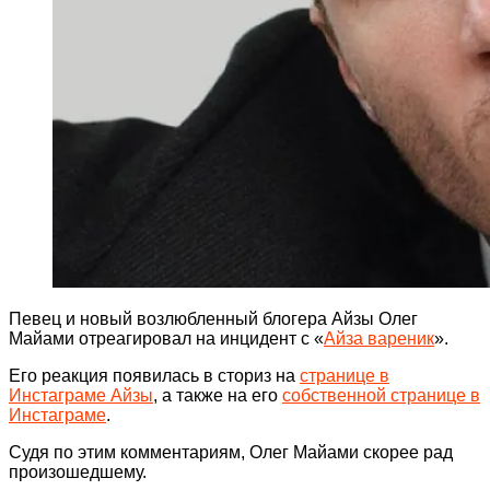
Певец и новый возлюбленный блогера Айзы Олег
Майами отреагировал на инцидент с «
Айза вареник
».
Его реакция появилась в сториз на
странице в
Инстаграме Айзы
, а также на его
собственной странице в
Инстаграме
.
Судя по этим комментариям, Олег Майами скорее рад
произошедшему.