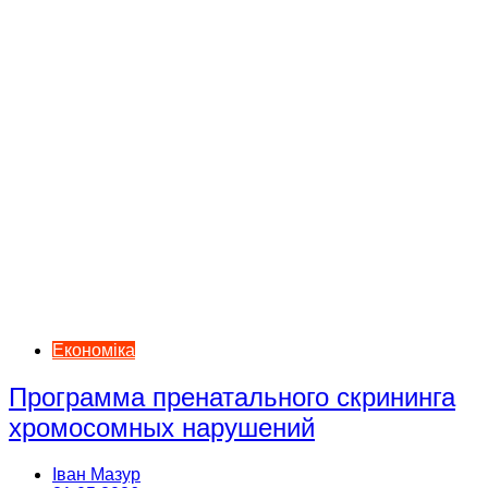
Економіка
Программа пренатального скрининга
хромосомных нарушений
Іван Мазур