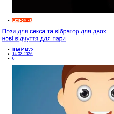
Економіка
Пози для секса та вібратор для двох:
нові відчуття для пари
Іван Мазур
14.03.2026
0