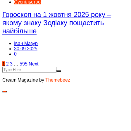
Суспільство
Гороскоп на 1 жовтня 2025 року –
якому знаку Зодіаку пощастить
найбільше
Іван Мазур
30.09.2025
0
Пагінація
1
2
3
…
595
Next
записів
Cream Magazine by
Themebeez