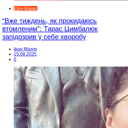
Шоу-бізнес
“Вже тиждень, як прокидаюсь
втомленим”: Тарас Цимбалюк
запідозрив у себе хворобу
Іван Мазур
15.08.2025
0