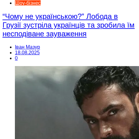
Шоу-бізнес
“Чому не українською?” Лобода в
Грузії зустріла українців та зробила їм
несподіване зауваження
Іван Мазур
18.08.2025
0