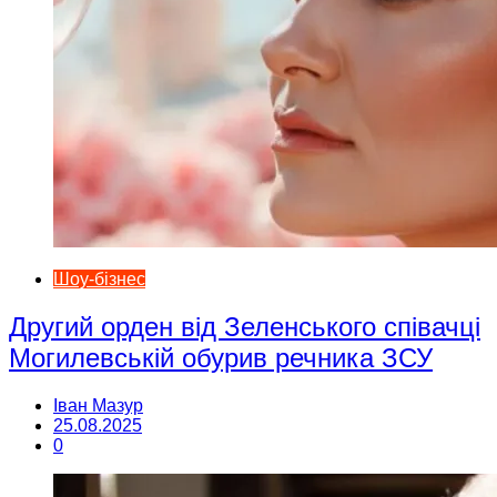
Шоу-бізнес
Другий орден від Зеленського співачці
Могилевській обурив речника ЗСУ
Іван Мазур
25.08.2025
0