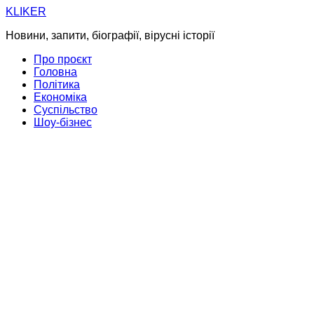
Skip
KLIKER
to
Новини, запити, біографії, вірусні історії
content
Про проєкт
Головна
Політика
Економіка
Суспільство
Шоу-бізнес