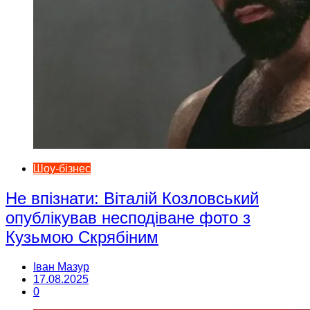
Шоу-бізнес
Не впізнати: Віталій Козловський
опублікував несподіване фото з
Кузьмою Скрябіним
Іван Мазур
17.08.2025
0