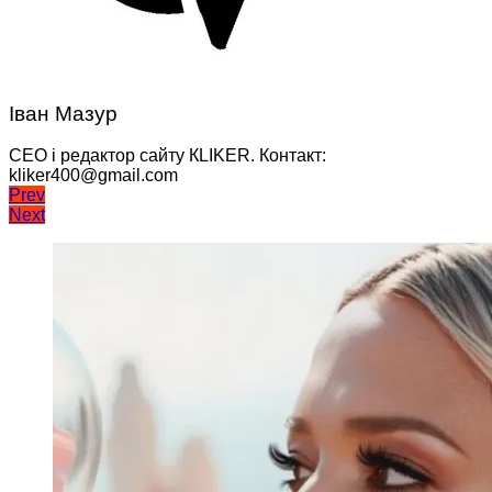
Іван Мазур
CEO і редактор сайту КLIKER. Контакт:
kliker400@gmail.com
Навігація
Prev
Next
записів