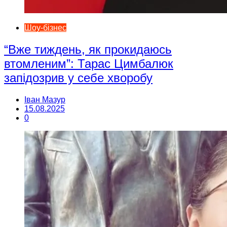
Шоу-бізнес
“Вже тиждень, як прокидаюсь
втомленим”: Тарас Цимбалюк
запідозрив у себе хворобу
Іван Мазур
15.08.2025
0