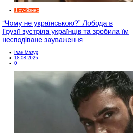
Шоу-бізнес
“Чому не українською?” Лобода в
Грузії зустріла українців та зробила їм
несподіване зауваження
Іван Мазур
18.08.2025
0