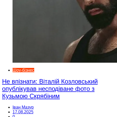
Шоу-бізнес
Не впізнати: Віталій Козловський
опублікував несподіване фото з
Кузьмою Скрябіним
Іван Мазур
17.08.2025
0