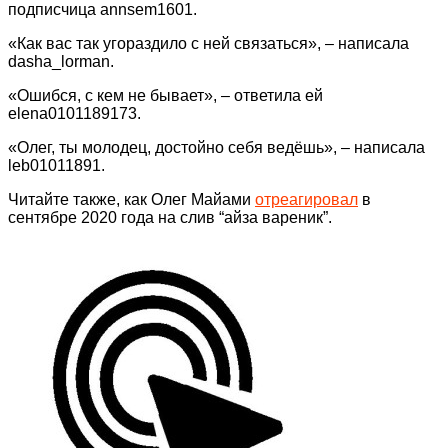
подписчица annsem1601.
«Как вас так угораздило с ней связаться», – написала
dasha_lorman.
«Ошибся, с кем не бывает», – ответила ей
elena0101189173.
«Олег, ты молодец, достойно себя ведёшь», – написала
leb01011891.
Читайте также, как Олег Майами
отреагировал
в
сентябре 2020 года на слив “айза вареник”.