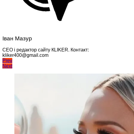
Іван Мазур
CEO і редактор сайту КLIKER. Контакт:
kliker400@gmail.com
Навігація
Prev
Next
записів