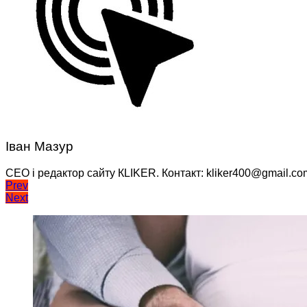
Іван Мазур
CEO і редактор сайту КLIKER. Контакт: kliker400@gmail.co
Навігація
Prev
Next
записів