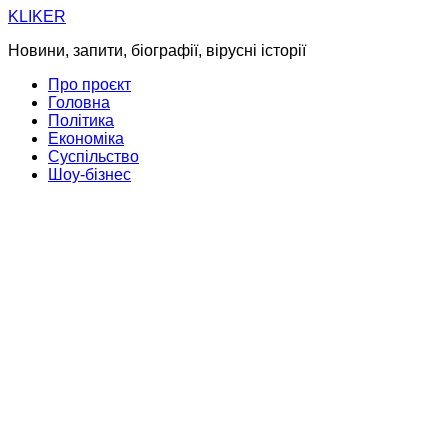
Skip
KLIKER
to
Новини, запити, біографії, вірусні історії
content
Про проєкт
Головна
Політика
Економіка
Суспільство
Шоу-бізнес