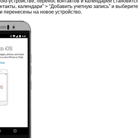
oid-устройстве, перенос контактов и календарей становитс
контакты, календари” > “Добавить учетную запись” и выбери
и перенесены на новое устройство.