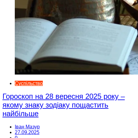
Суспільство
Гороскоп на 28 вересня 2025 року –
якому знаку зодіаку пощастить
найбільше
Іван Мазур
27.09.2025
0