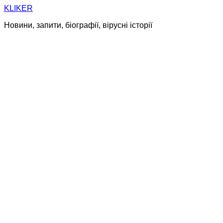
Skip
KLIKER
to
Новини, запити, біографії, вірусні історії
content