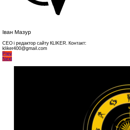
Іван Мазур
CEO і редактор сайту КLIKER. Контакт:
kliker400@gmail.com
Навігація
Prev
Next
записів