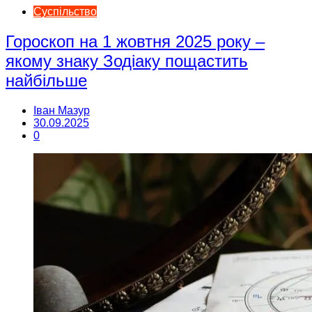
Суспільство
Гороскоп на 1 жовтня 2025 року –
якому знаку Зодіаку пощастить
найбільше
Іван Мазур
30.09.2025
0