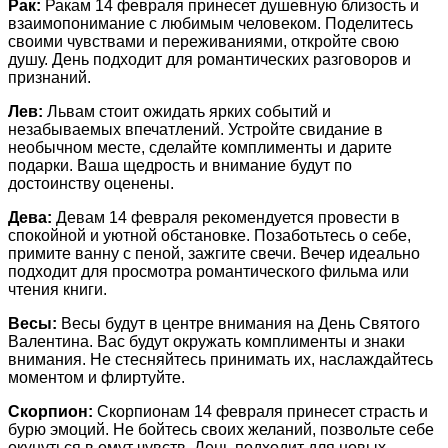
Рак:
Ракам 14 февраля принесет душевную близость и
взаимопонимание с любимым человеком. Поделитесь
своими чувствами и переживаниями, откройте свою
душу. День подходит для романтических разговоров и
признаний.
Лев:
Львам стоит ожидать ярких событий и
незабываемых впечатлений. Устройте свидание в
необычном месте, сделайте комплименты и дарите
подарки. Ваша щедрость и внимание будут по
достоинству оценены.
Дева:
Девам 14 февраля рекомендуется провести в
спокойной и уютной обстановке. Позаботьтесь о себе,
примите ванну с пеной, зажгите свечи. Вечер идеально
подходит для просмотра романтического фильма или
чтения книги.
Весы:
Весы будут в центре внимания на День Святого
Валентина. Вас будут окружать комплименты и знаки
внимания. Не стесняйтесь принимать их, наслаждайтесь
моментом и флиртуйте.
Скорпион:
Скорпионам 14 февраля принесет страсть и
бурю эмоций. Не бойтесь своих желаний, позвольте себе
окунуться в омут чувств. День подходит для новых