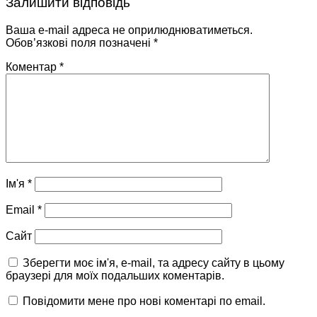
Залишити відповідь
Ваша e-mail адреса не оприлюднюватиметься.
Обов’язкові поля позначені
*
Коментар
*
Ім'я
*
Email
*
Сайт
Зберегти моє ім'я, e-mail, та адресу сайту в цьому
браузері для моїх подальших коментарів.
Повідомити мене про нові коментарі по email.