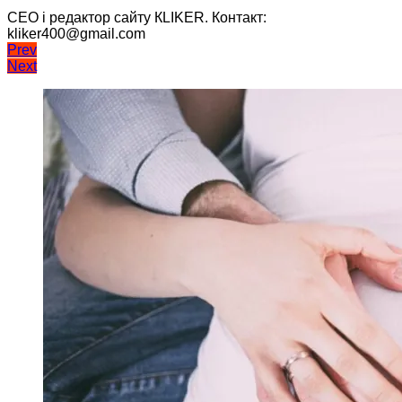
CEO і редактор сайту КLIKER. Контакт:
kliker400@gmail.com
Навігація
Prev
Next
записів