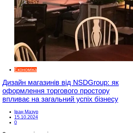
Економіка
Дизайн магазинів від NSDGroup: як
оформлення торгового простору
впливає на загальний успіх бізнесу
Іван Мазур
15.10.2024
0