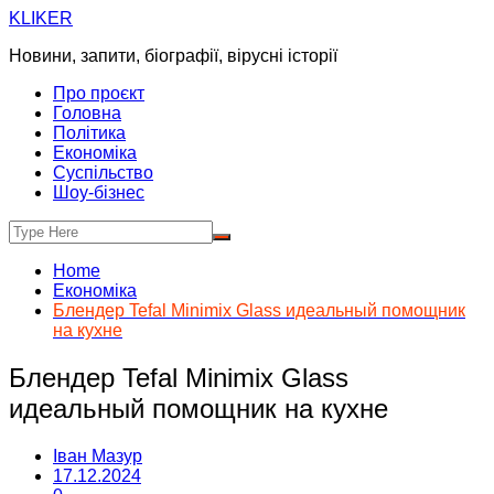
Skip
KLIKER
to
Новини, запити, біографії, вірусні історії
content
Про проєкт
Головна
Політика
Економіка
Суспільство
Шоу-бізнес
Home
Економіка
Блендер Tefal Minimix Glass идеальный помощник
на кухне
Блендер Tefal Minimix Glass
идеальный помощник на кухне
Іван Мазур
17.12.2024