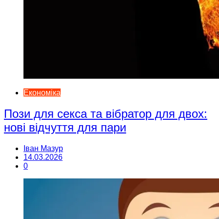
Економіка
Пози для секса та вібратор для двох:
нові відчуття для пари
Іван Мазур
14.03.2026
0