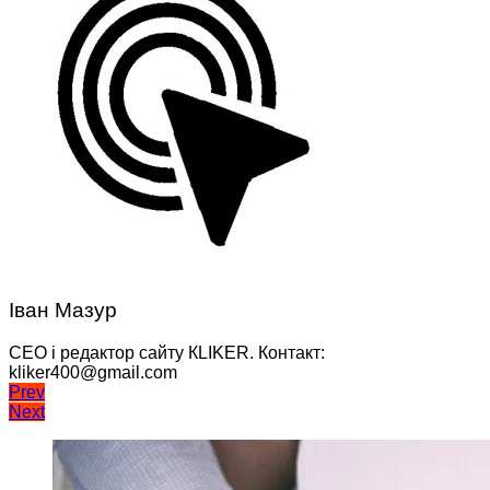
Іван Мазур
CEO і редактор сайту КLIKER. Контакт:
kliker400@gmail.com
Навігація
Prev
Next
записів