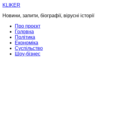
Skip
KLIKER
to
Новини, запити, біографії, вірусні історії
content
Про проєкт
Головна
Політика
Економіка
Суспільство
Шоу-бізнес