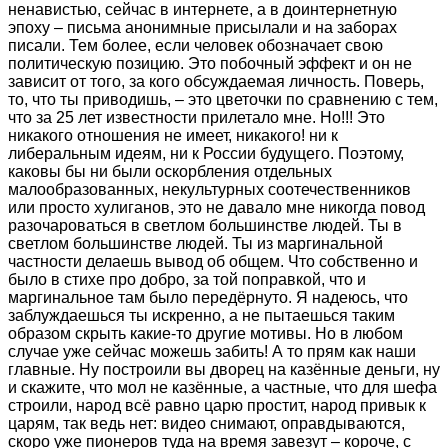
ненавистью, сейчас в интернете, а в доинтернетную
эпоху – письма анонимные присылали и на заборах
писали. Тем более, если человек обозначает свою
политическую позицию. Это побочный эффект и он не
зависит от того, за кого обсуждаемая личность. Поверь,
то, что ты приводишь, – это цветочки по сравнению с тем,
что за 25 лет известности прилетало мне. Но!!! Это
никакого отношения не имеет, никакого! ни к
либеральным идеям, ни к России будущего. Поэтому,
каковы бы ни были оскорбления отдельных
малообразованных, некультурных соотечественников
или просто хулиганов, это не давало мне никогда повод
разочароваться в светлом большинстве людей. Ты в
светлом большинстве людей. Ты из маргинальной
частности делаешь вывод об общем. Что собственно и
было в стихе про добро, за той поправкой, что и
маргинальное там было передёрнуто. Я надеюсь, что
заблуждаешься ты искренно, а не пытаешься таким
образом скрыть какие-то другие мотивы. Но в любом
случае уже сейчас можешь забить! А то прям как наши
главные. Ну построили вы дворец на казённые деньги, ну
и скажите, что мол не казённые, а частные, что для шефа
строили, народ всё равно царю простит, народ привык к
царям, так ведь нет: видео снимают, оправдываются,
скоро уже пионеров туда на время завезут – короче, с