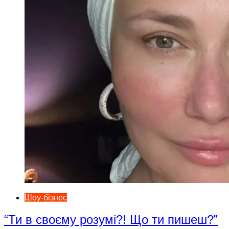
Шоу-бізнес
“Ти в своєму розумі?! Що ти пишеш?”