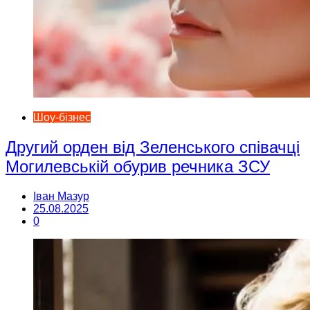
Шоу-бізнес
Другий орден від Зеленського співачці
Могилевській обурив речника ЗСУ
Іван Мазур
25.08.2025
0