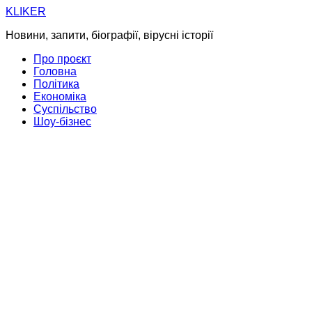
Skip
KLIKER
to
Новини, запити, біографії, вірусні історії
content
Про проєкт
Головна
Політика
Економіка
Суспільство
Шоу-бізнес