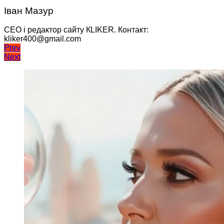
Іван Мазур
CEO і редактор сайту КLIKER. Контакт:
kliker400@gmail.com
Навігація
Prev
Next
записів