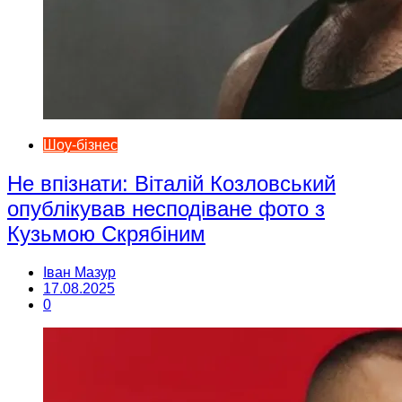
Шоу-бізнес
Не впізнати: Віталій Козловський
опублікував несподіване фото з
Кузьмою Скрябіним
Іван Мазур
17.08.2025
0