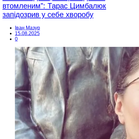
втомленим”: Тарас Цимбалюк
запідозрив у себе хворобу
Іван Мазур
15.08.2025
0