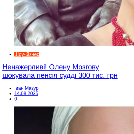
Шоу-бізнес
Ненажерливі! Олену Мозгову
шокувала пенсія судді 300 тис. грн
Іван Мазур
14.08.2025
0