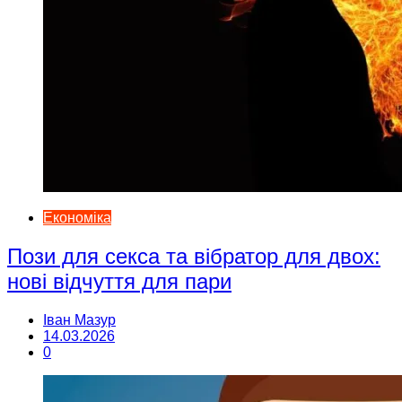
Економіка
Пози для секса та вібратор для двох:
нові відчуття для пари
Іван Мазур
14.03.2026
0