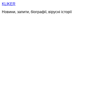
Skip
KLIKER
to
Новини, запити, біографії, вірусні історії
content