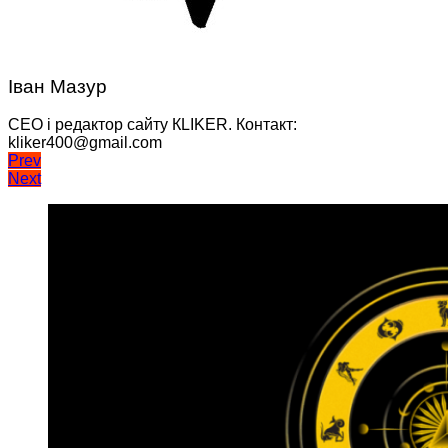
Іван Мазур
CEO і редактор сайту КLIKER. Контакт:
kliker400@gmail.com
Навігація
Prev
Next
записів