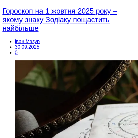
Гороскоп на 1 жовтня 2025 року –
якому знаку Зодіаку пощастить
найбільше
Іван Мазур
30.09.2025
0