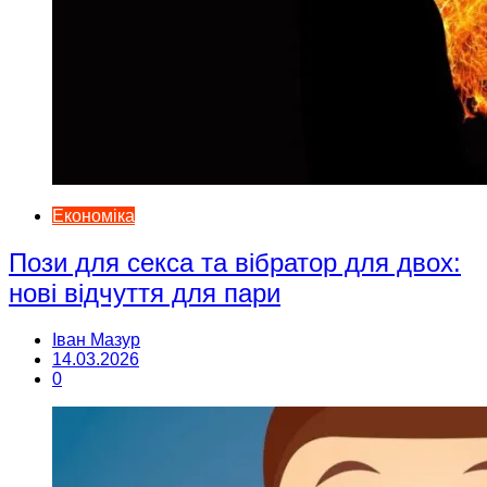
Економіка
Пози для секса та вібратор для двох:
нові відчуття для пари
Іван Мазур
14.03.2026
0