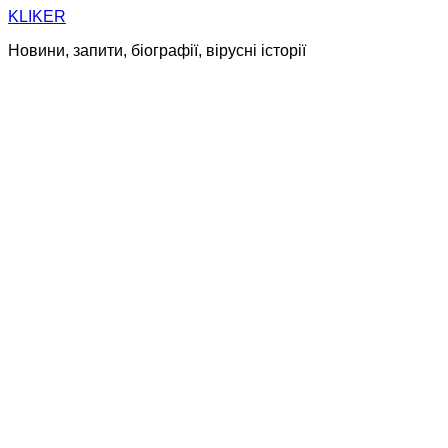
Skip
KLIKER
to
Новини, запити, біографії, вірусні історії
content