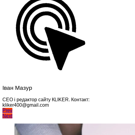
Іван Мазур
CEO і редактор сайту КLIKER. Контакт:
kliker400@gmail.com
Навігація
Prev
Next
записів