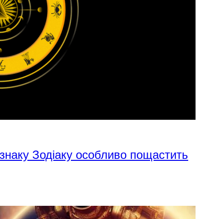
 знаку Зодіаку особливо пощастить