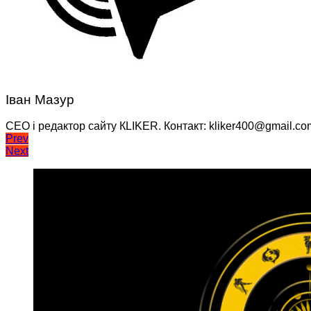
Іван Мазур
CEO і редактор сайту КLIKER. Контакт: kliker400@gmail.co
Навігація
Prev
Next
записів