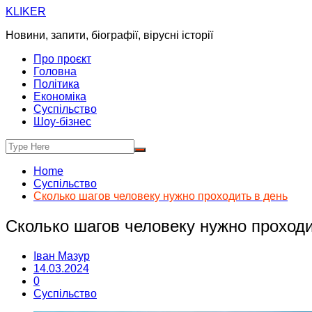
Skip
KLIKER
to
Новини, запити, біографії, вірусні історії
content
Про проєкт
Головна
Політика
Економіка
Суспільство
Шоу-бізнес
Home
Суспільство
Сколько шагов человеку нужно проходить в день
Сколько шагов человеку нужно проходи
Іван Мазур
14.03.2024
0
Суспільство