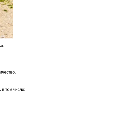
ья.
ичество.
 в том числе: