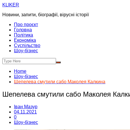
Skip
KLIKER
to
Новини, запити, біографії, вірусні історії
content
Про проєкт
Головна
Політика
Економіка
Суспільство
Шоу-бізнес
Home
Шоу-бізнес
Шепелева смутили сабо Маколея Калкина
Шепелева смутили сабо Маколея Калк
Іван Мазур
04.11.2021
0
Шоу-бізнес