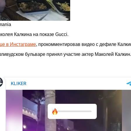
mania
олея Калкина на показе Gucci.
це в Инстаграме
, прокомментировав видео с дефиле Калки
лливудском бульваре принял участие актер Маколей Калкин.