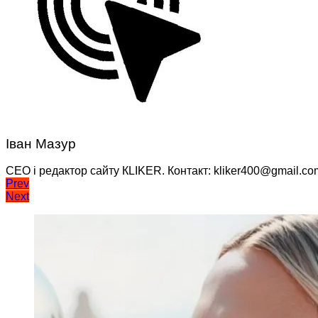
Іван Мазур
CEO і редактор сайту КLIKER. Контакт: kliker400@gmail.co
Навігація
Prev
Next
записів