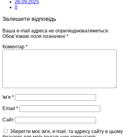
26.09.2025
0
Залишити відповідь
Ваша e-mail адреса не оприлюднюватиметься.
Обов’язкові поля позначені
*
Коментар
*
Ім'я
*
Email
*
Сайт
Зберегти моє ім'я, e-mail, та адресу сайту в цьому
браузері для моїх подальших коментарів.