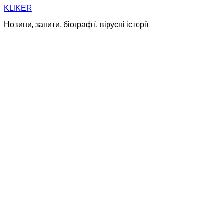
Skip
KLIKER
to
Новини, запити, біографії, вірусні історії
content