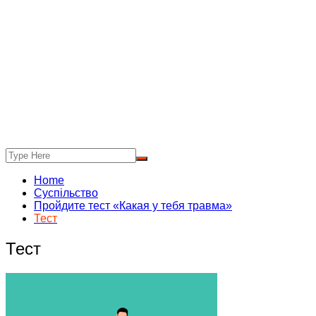
Home
Суспільство
Пройдите тест «Какая у тебя травма»
Тест
Тест