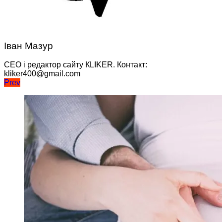
Іван Мазур
CEO і редактор сайту КLIKER. Контакт:
kliker400@gmail.com
Навігація
Prev
записів