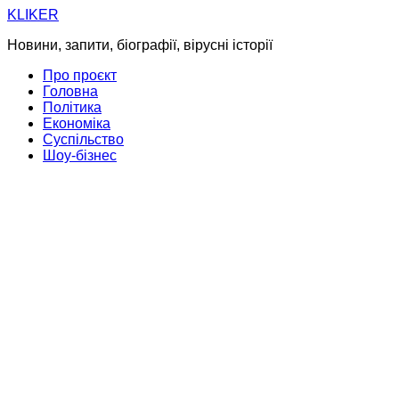
Skip
KLIKER
to
Новини, запити, біографії, вірусні історії
content
Про проєкт
Головна
Політика
Економіка
Суспільство
Шоу-бізнес