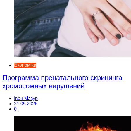
Економіка
Программа пренатального скрининга
хромосомных нарушений
Іван Мазур
21.05.2026
0