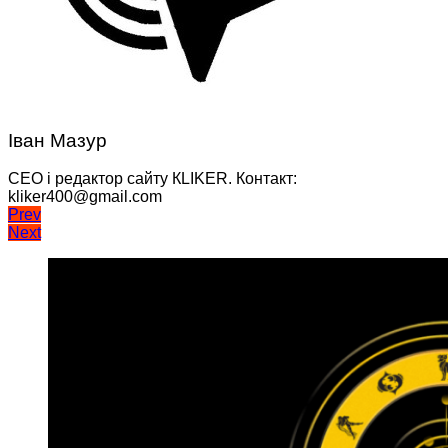
Іван Мазур
CEO і редактор сайту КLIKER. Контакт:
kliker400@gmail.com
Навігація
Prev
Next
записів