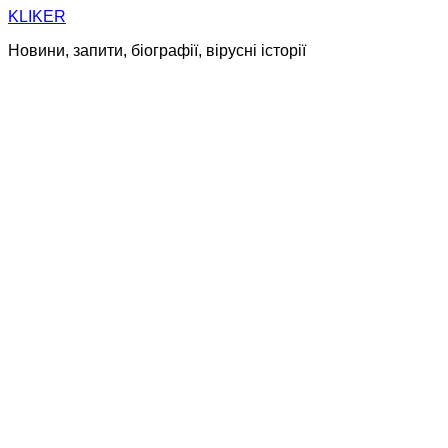
Skip
KLIKER
to
Новини, запити, біографії, вірусні історії
content