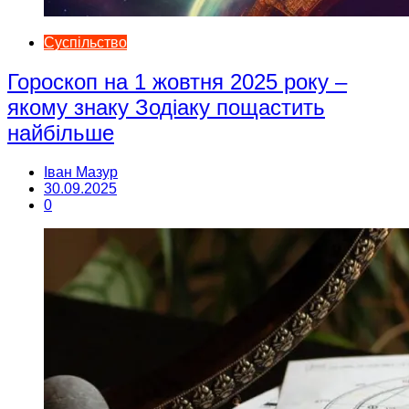
Суспільство
Гороскоп на 1 жовтня 2025 року –
якому знаку Зодіаку пощастить
найбільше
Іван Мазур
30.09.2025
0