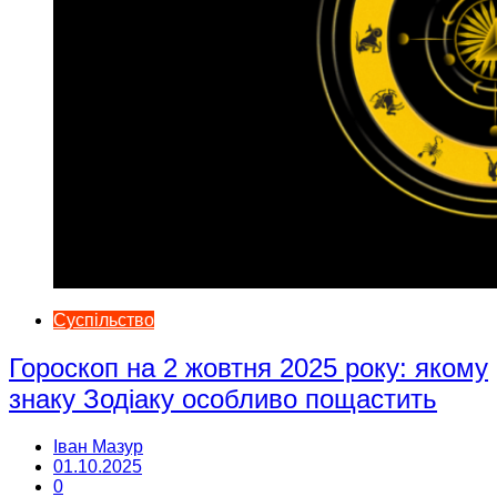
Суспільство
Гороскоп на 2 жовтня 2025 року: якому
знаку Зодіаку особливо пощастить
Іван Мазур
01.10.2025
0