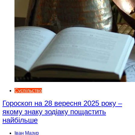
Суспільство
Гороскоп на 28 вересня 2025 року –
якому знаку зодіаку пощастить
найбільше
Іван Мазур