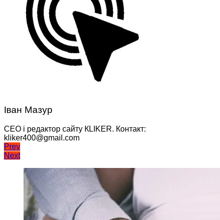
Іван Мазур
CEO і редактор сайту КLIKER. Контакт:
kliker400@gmail.com
Навігація
Prev
Next
записів