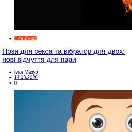
Економіка
Пози для секса та вібратор для двох:
нові відчуття для пари
Іван Мазур
14.03.2026
0