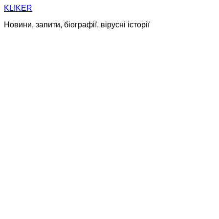
Skip
KLIKER
to
Новини, запити, біографії, вірусні історії
content