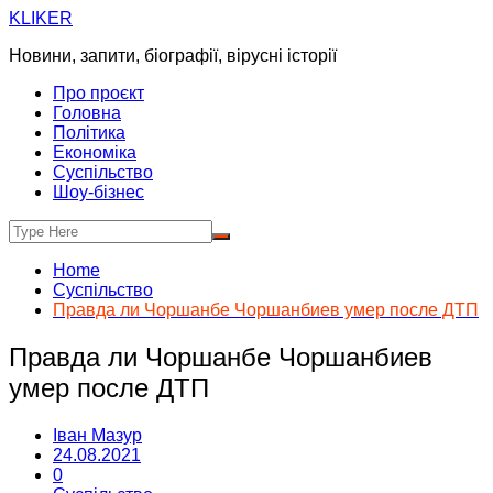
Skip
KLIKER
to
Новини, запити, біографії, вірусні історії
content
Про проєкт
Головна
Політика
Економіка
Суспільство
Шоу-бізнес
Home
Суспільство
Правда ли Чоршанбе Чоршанбиев умер после ДТП
Правда ли Чоршанбе Чоршанбиев
умер после ДТП
Іван Мазур
24.08.2021
0