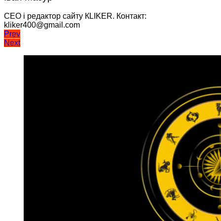
CEO і редактор сайту КLIKER. Контакт:
kliker400@gmail.com
Навігація
Prev
Next
записів