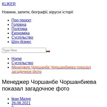
Skip
KLIKER
to
Новини, запити, біографії, вірусні історії
content
Про проєкт
Головна
Політика
Економіка
Суспільство
Шоу-бізнес
Home
Суспільство
Менеджер Чоршанбе Чоршанбиева показал
загадочное фото
Менеджер Чоршанбе Чоршанбиева
показал загадочное фото
Іван Мазур
26.08.2021