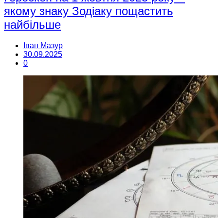
якому знаку Зодіаку пощастить
найбільше
Іван Мазур
30.09.2025
0