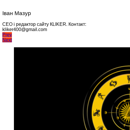
Іван Мазур
CEO і редактор сайту КLIKER. Контакт:
kliker400@gmail.com
Навігація
Prev
Next
записів