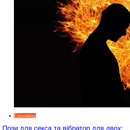
Економіка
Пози для секса та вібратор для двох: