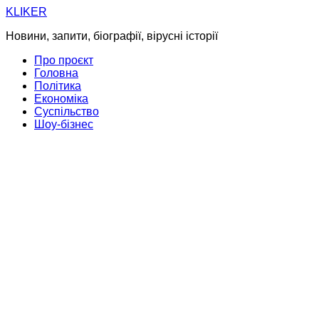
Skip
KLIKER
to
Новини, запити, біографії, вірусні історії
content
Про проєкт
Головна
Політика
Економіка
Суспільство
Шоу-бізнес