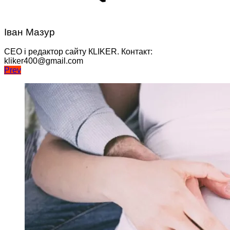
Іван Мазур
CEO і редактор сайту КLIKER. Контакт:
kliker400@gmail.com
Навігація
Prev
записів