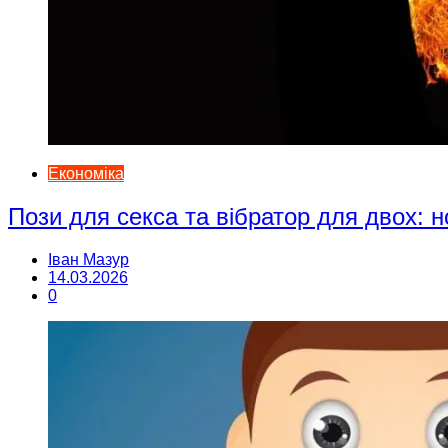
Економіка
Пози для секса та вібратор для двох: н
Іван Мазур
14.03.2026
0