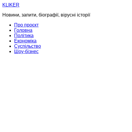
Skip
KLIKER
to
Новини, запити, біографії, вірусні історії
content
Про проєкт
Головна
Політика
Економіка
Суспільство
Шоу-бізнес