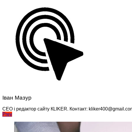
Іван Мазур
CEO і редактор сайту КLIKER. Контакт: kliker400@gmail.co
Навігація
Prev
записів