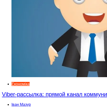
Економіка
Viber-рассылка: прямой канал коммун
Іван Мазур