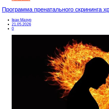
Программа пренатального скрининга 
Іван Мазур
21.05.2026
0