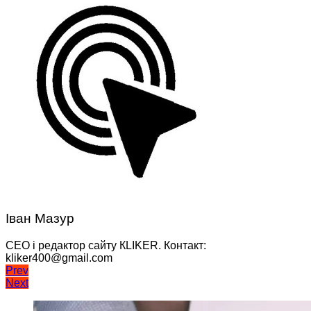
Іван Мазур
CEO і редактор сайту КLIKER. Контакт:
kliker400@gmail.com
Навігація
Prev
Next
записів