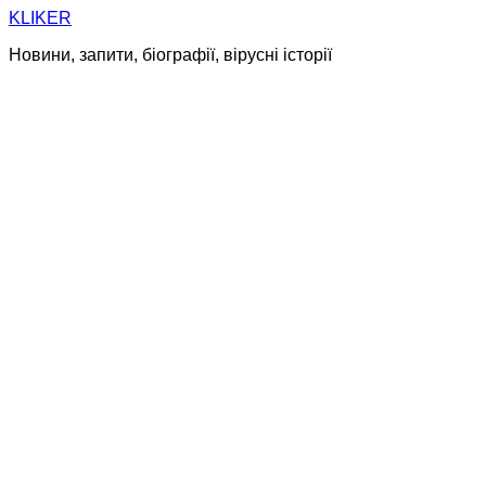
Skip
KLIKER
to
Новини, запити, біографії, вірусні історії
content