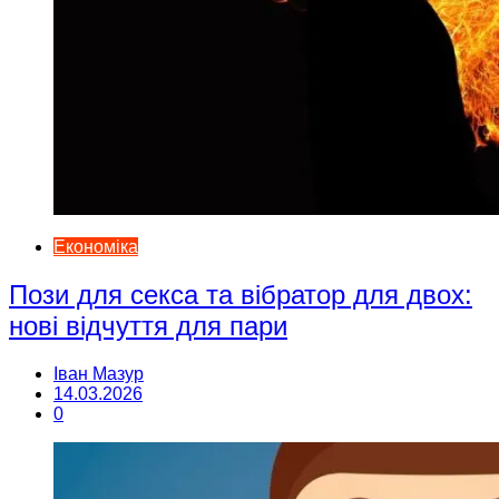
Економіка
Пози для секса та вібратор для двох:
нові відчуття для пари
Іван Мазур
14.03.2026
0