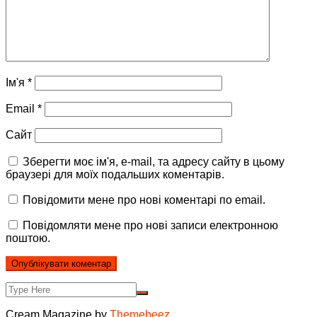
Ім'я
*
Email
*
Сайт
Зберегти моє ім'я, e-mail, та адресу сайту в цьому
браузері для моїх подальших коментарів.
Повідомити мене про нові коментарі по email.
Повідомляти мене про нові записи електронною
поштою.
Cream Magazine by
Themebeez