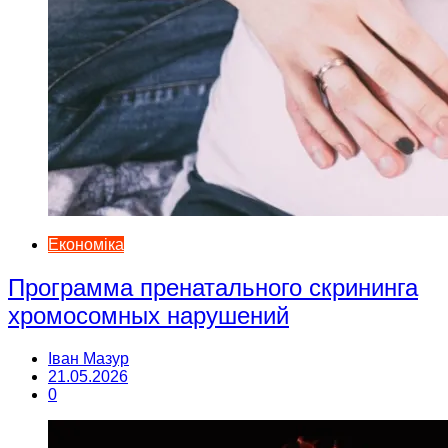
Економіка
Программа пренатального скрининга
хромосомных нарушений
Іван Мазур
21.05.2026
0