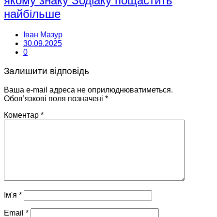
якому знаку Зодіаку пощастить
найбільше
Іван Мазур
30.09.2025
0
Залишити відповідь
Ваша e-mail адреса не оприлюднюватиметься.
Обов’язкові поля позначені
*
Коментар
*
Ім'я
*
Email
*