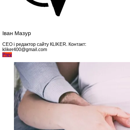
Іван Мазур
CEO і редактор сайту КLIKER. Контакт:
kliker400@gmail.com
Навігація
Prev
записів