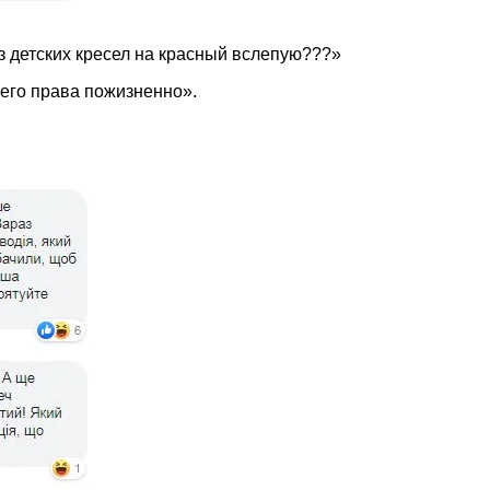
ез детских кресел на красный вслепую???»
него права пожизненно».