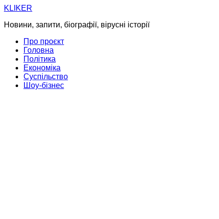
Skip
KLIKER
to
Новини, запити, біографії, вірусні історії
content
Про проєкт
Головна
Політика
Економіка
Суспільство
Шоу-бізнес