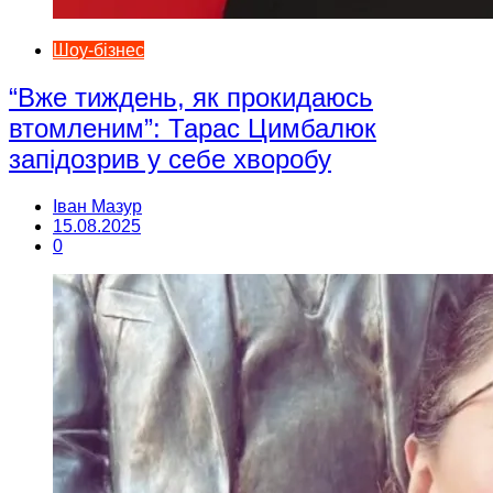
Шоу-бізнес
“Вже тиждень, як прокидаюсь
втомленим”: Тарас Цимбалюк
запідозрив у себе хворобу
Іван Мазур
15.08.2025
0