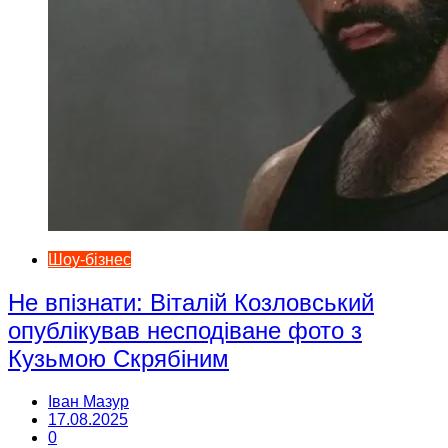
Шоу-бізнес
Не впізнати: Віталій Козловський
опублікував несподіване фото з
Кузьмою Скрябіним
Іван Мазур
17.08.2025
0