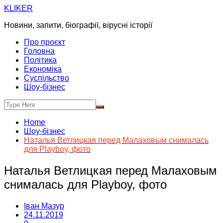
Skip
KLIKER
to
Новини, запити, біографії, вірусні історії
content
Про проєкт
Головна
Політика
Економіка
Суспільство
Шоу-бізнес
Home
Шоу-бізнес
Наталья Ветлицкая перед Малаховым снималась
для Playboy, фото
Наталья Ветлицкая перед Малаховым
снималась для Playboy, фото
Іван Мазур
24.11.2019