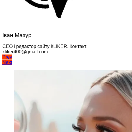
Іван Мазур
CEO і редактор сайту КLIKER. Контакт:
kliker400@gmail.com
Навігація
Prev
Next
записів