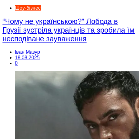
Шоу-бізнес
“Чому не українською?” Лобода в
Грузії зустріла українців та зробила їм
несподіване зауваження
Іван Мазур
18.08.2025
0