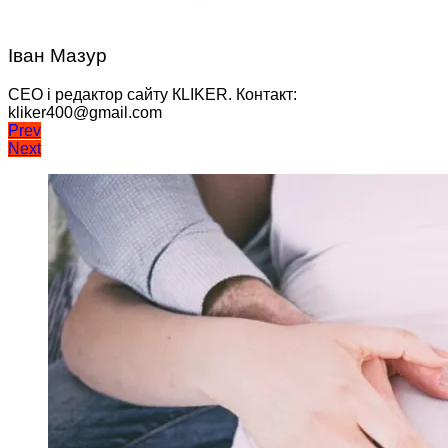
Іван Мазур
CEO і редактор сайту КLIKER. Контакт:
kliker400@gmail.com
Навігація
Prev
Next
записів