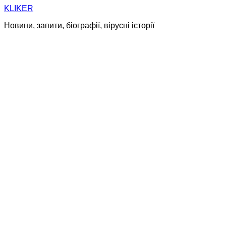
Skip
KLIKER
to
Новини, запити, біографії, вірусні історії
content