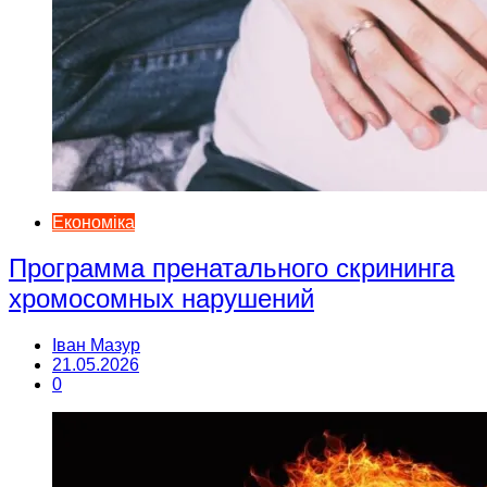
Економіка
Программа пренатального скрининга
хромосомных нарушений
Іван Мазур
21.05.2026
0