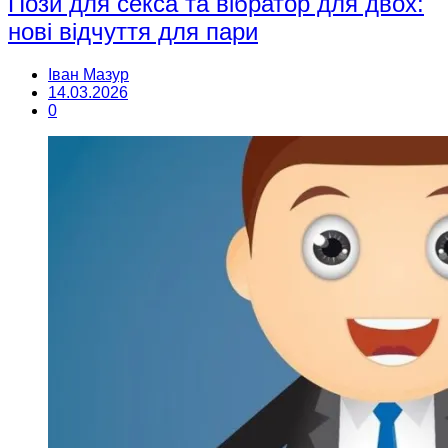
Пози для секса та вібратор для двох:
нові відчуття для пари
Іван Мазур
14.03.2026
0