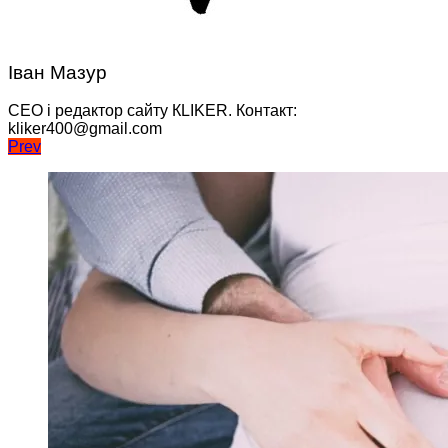
Іван Мазур
CEO і редактор сайту КLIKER. Контакт:
kliker400@gmail.com
Навігація
Prev
записів