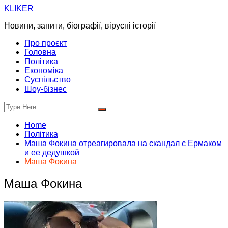
Skip
KLIKER
to
Новини, запити, біографії, вірусні історії
content
Про проєкт
Головна
Політика
Економіка
Суспільство
Шоу-бізнес
Home
Політика
Маша Фокина отреагировала на скандал с Ермаком
и ее дедушкой
Маша Фокина
Маша Фокина