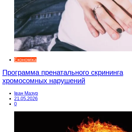
Економіка
Программа пренатального скрининга
хромосомных нарушений
Іван Мазур
21.05.2026
0