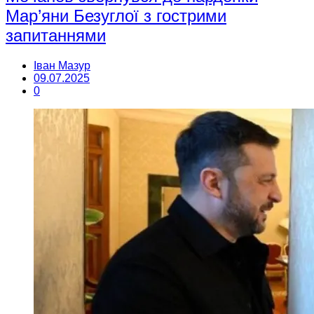
Мар’яни Безуглої з гострими
запитаннями
Іван Мазур
09.07.2025
0