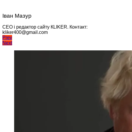
Іван Мазур
CEO і редактор сайту КLIKER. Контакт:
kliker400@gmail.com
Навігація
Prev
Next
записів