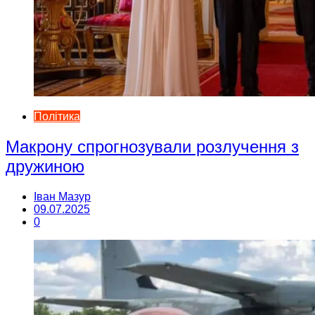
Політика
Макрону спрогнозували розлучення з
дружиною
Іван Мазур
09.07.2025
0