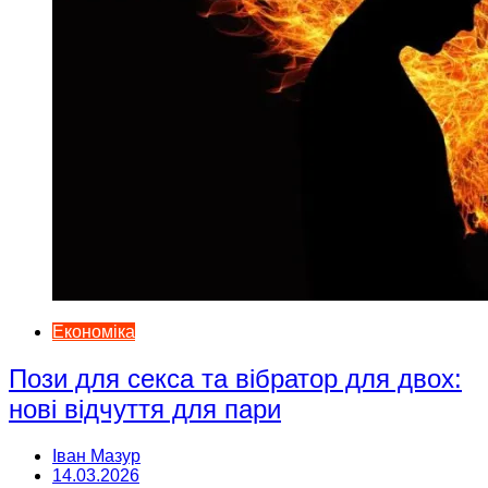
Економіка
Пози для секса та вібратор для двох:
нові відчуття для пари
Іван Мазур
14.03.2026