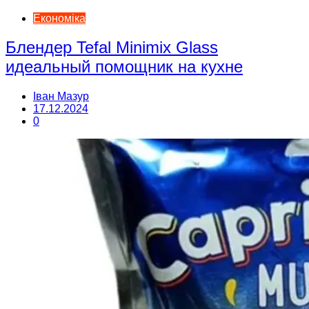
Економіка
Блендер Tefal Minimix Glass
идеальный помощник на кухне
Іван Мазур
17.12.2024
0