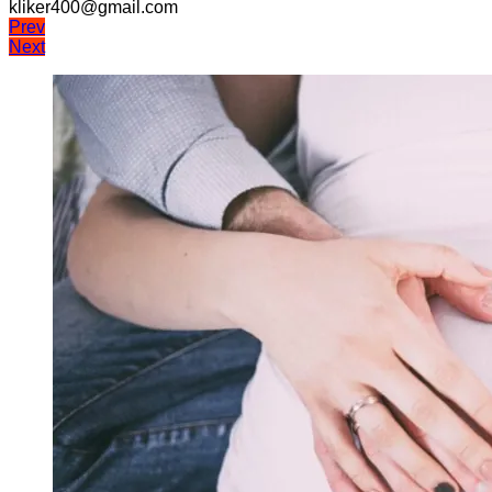
kliker400@gmail.com
Навігація
Prev
Next
записів