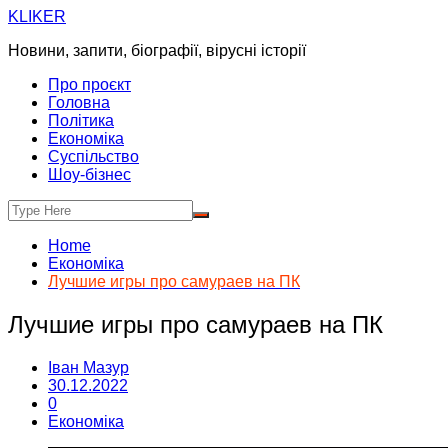
Skip
KLIKER
to
Новини, запити, біографії, вірусні історії
content
Про проєкт
Головна
Політика
Економіка
Суспільство
Шоу-бізнес
Home
Економіка
Лучшие игры про самураев на ПК
Лучшие игры про самураев на ПК
Іван Мазур
30.12.2022
0
Економіка