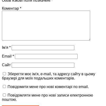
Обов’язкові поля позначені
*
Коментар
*
Ім'я
*
Email
*
Сайт
Зберегти моє ім'я, e-mail, та адресу сайту в цьому
браузері для моїх подальших коментарів.
Повідомити мене про нові коментарі по email.
Повідомляти мене про нові записи електронною
поштою.