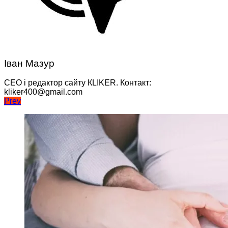
Іван Мазур
CEO і редактор сайту КLIKER. Контакт:
kliker400@gmail.com
Навігація
Prev
записів