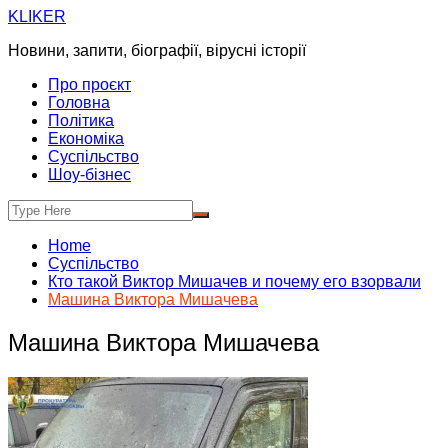
Skip
KLIKER
to
Новини, запити, біографії, вірусні історії
content
Про проєкт
Головна
Політика
Економіка
Суспільство
Шоу-бізнес
Home
Суспільство
Кто такой Виктор Мишачев и почему его взорвали
Машина Виктора Мишачева
Машина Виктора Мишачева