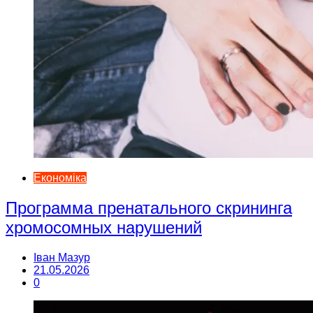
Економіка
Программа пренатального скрининга
хромосомных нарушений
Іван Мазур
21.05.2026
0