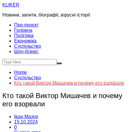
Skip
KLIKER
to
Новини, запити, біографії, вірусні історії
content
Про проєкт
Головна
Політика
Економіка
Суспільство
Шоу-бізнес
Home
Суспільство
Кто такой Виктор Мишачев и почему его взорвали
Кто такой Виктор Мишачев и почему
его взорвали
Іван Мазур
15.10.2024
0