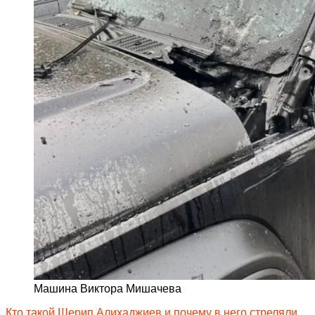
Машина Виктора Мишачева
Кто такой Шерип Алихаджиев и почему в него стреляли
.