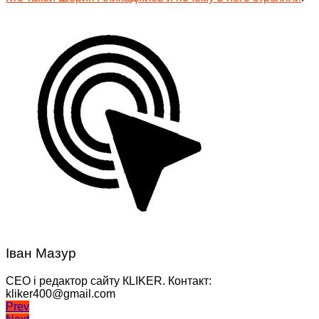
Іван Мазур
CEO і редактор сайту КLIKER. Контакт:
kliker400@gmail.com
Навігація
Prev