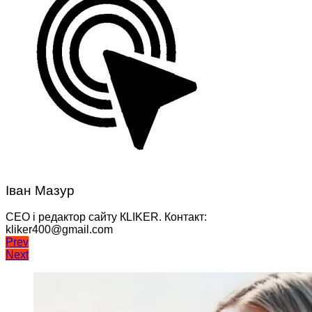
Іван Мазур
CEO і редактор сайту КLIKER. Контакт:
kliker400@gmail.com
Навігація
Prev
Next
записів