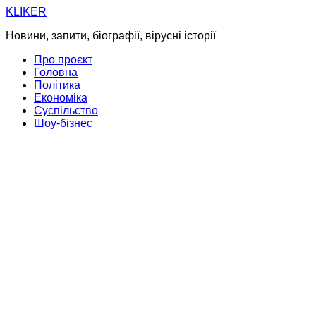
Skip
KLIKER
to
Новини, запити, біографії, вірусні історії
content
Про проєкт
Головна
Політика
Економіка
Суспільство
Шоу-бізнес