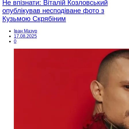
Не впізнати: Віталій Козловський
опублікував несподіване фото з
Кузьмою Скрябіним
Іван Мазур
17.08.2025
0