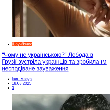
Шоу-бізнес
“Чому не українською?” Лобода в
Грузії зустріла українців та зробила їм
несподіване зауваження
Іван Мазур
18.08.2025
0