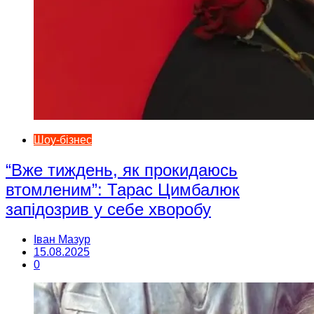
Шоу-бізнес
“Вже тиждень, як прокидаюсь
втомленим”: Тарас Цимбалюк
запідозрив у себе хворобу
Іван Мазур
15.08.2025
0