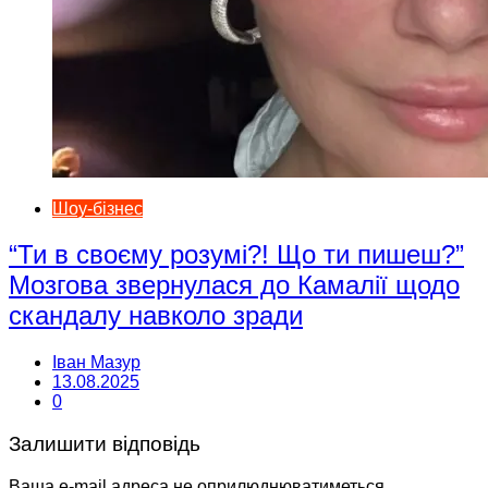
Шоу-бізнес
“Ти в своєму розумі?! Що ти пишеш?”
Мозгова звернулася до Камалії щодо
скандалу навколо зради
Іван Мазур
13.08.2025
0
Залишити відповідь
Ваша e-mail адреса не оприлюднюватиметься.