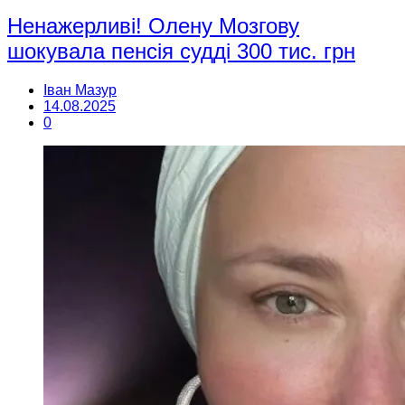
Ненажерливі! Олену Мозгову
шокувала пенсія судді 300 тис. грн
Іван Мазур
14.08.2025
0