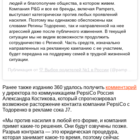
людей и благополучие общества, в котором живем.
Компания P&G и все ее бренды, включая Pampers,
выступают категорически против любых проявлений
насилия. Поэтому мы одинаково обеспокоены как
словами Регины Тодоренко, так и направленной на нее
агрессией даже после публичного извинения. В текущей
ситуации мы не видим возможности продолжить
сотрудничество с Региной. Часть средств, изначально
направленных на рекламную кампанию с ее участием,
будет передана на поддержку семей в трудной жизненной
ситуации.
Публикация от
💛 Выбор родителей №1 в России
(@pampers_russia)
Ранее также изданию 360 удалось получить
комментарий
у директора по коммуникациям PepsiCo Россия
Александра Костикова, который спрогнозировал
возможное расторжение контакта компании PepsiCo с
Тодоренко в рекламе сока J7.
«Мы против насилия в любой его форме, и компания
примет какие-то решения. Они будут озвучены позже.
Разрыв контракта — это юридическая процедура,
которая занимает какое-то время, поэтому сейчас