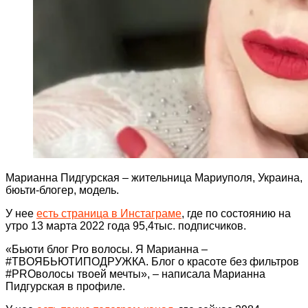
Марианна Пидгурская – жительница Мариуполя, Украина,
бюьти-блогер, модель.
У нее
есть страница в Инстаграме
, где по состоянию на
утро 13 марта 2022 года 95,4тыс. подписчиков.
«Бьюти блог Pro вoлocы. Я Марианна –
#ТВOЯБЬЮТИПOДPУЖКА. Блог о красоте без фильтров
#PROвoлocы твоей мечты», – написала Марианна
Пидгурская в профиле.