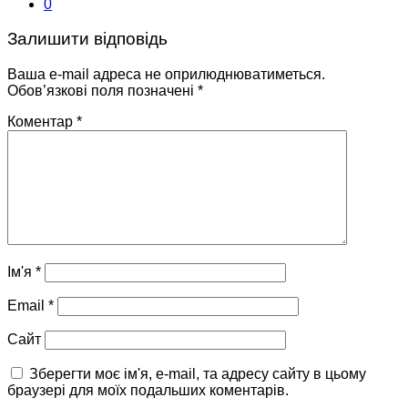
0
Залишити відповідь
Ваша e-mail адреса не оприлюднюватиметься.
Обов’язкові поля позначені
*
Коментар
*
Ім'я
*
Email
*
Сайт
Зберегти моє ім'я, e-mail, та адресу сайту в цьому
браузері для моїх подальших коментарів.