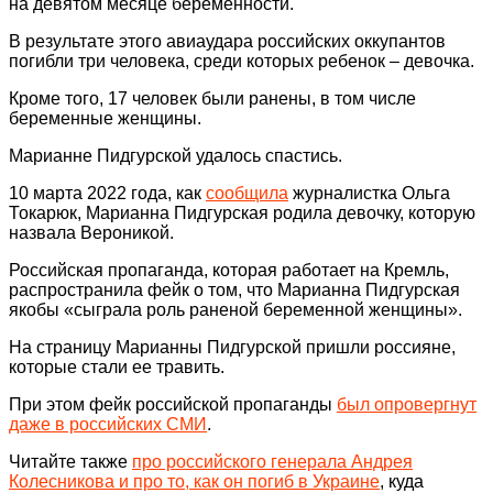
на девятом месяце беременности.
В результате этого авиаудара российских оккупантов
погибли три человека, среди которых ребенок – девочка.
Кроме того, 17 человек были ранены, в том числе
беременные женщины.
Марианне Пидгурской удалось спастись.
10 марта 2022 года, как
сообщила
журналистка Ольга
Токарюк, Марианна Пидгурская родила девочку, которую
назвала Вероникой.
Российская пропаганда, которая работает на Кремль,
распространила фейк о том, что Марианна Пидгурская
якобы «сыграла роль раненой беременной женщины».
На страницу Марианны Пидгурской пришли россияне,
которые стали ее травить.
При этом фейк российской пропаганды
был опровергнут
даже в российских СМИ
.
Читайте также
про российского генерала Андрея
Колесникова и про то, как он погиб в Украине
, куда