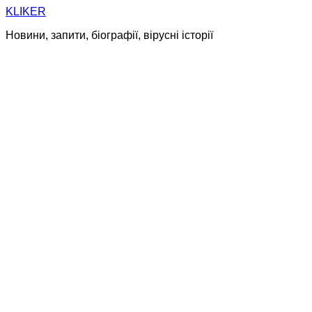
Skip
KLIKER
to
Новини, запити, біографії, вірусні історії
content