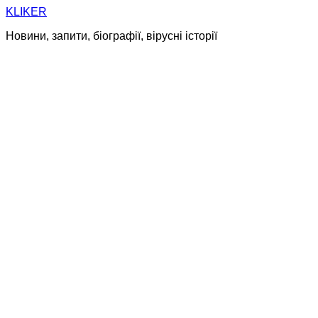
Skip
KLIKER
to
Новини, запити, біографії, вірусні історії
content