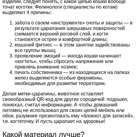
изделий, следует понять, с какой целью кошки вообще
точат коготки. Фелинологи (специалисты по котам)
выделяют 4 причины:
забота о своем «инструменте» охоты и защиты — в
результате царапания шершавых поверхностей
снимается верхний роговой слой, и когти
становятся острее и комфортной длины;
кошачий фитнес — в этом занятии задействованы
все группы мышц;
проявление эмоций — иногда кошки начинают
«когтить», чтобы сбросить напряжение или
привлечь внимание хозяев;
печать собственника — из находящихся на лапках
желез выделяются особые феромоны,
необходимые для разметки территории.
Делая метки-царапины, животное оставляет
своеобразный QR-код для других сородичей: подошел,
понюхал, считал информацию. А чтобы домашний
питомец не использовал для своих целей мебель или
обои, разумнее презентовать ему «блокнот для записей»,
т.е. когтеточку. И пусть царапает на здоровье!
Какой материал лучше?