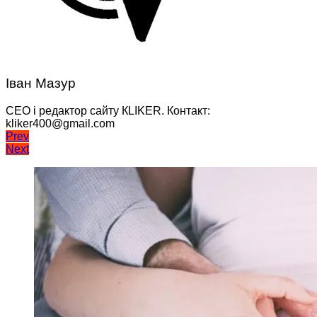
Іван Мазур
CEO і редактор сайту КLIKER. Контакт:
kliker400@gmail.com
Навігація
Prev
Next
записів