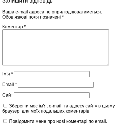
Залишити відповідь
Ваша e-mail адреса не оприлюднюватиметься.
Обов’язкові поля позначені
*
Коментар
*
Ім'я
*
Email
*
Сайт
Зберегти моє ім'я, e-mail, та адресу сайту в цьому
браузері для моїх подальших коментарів.
Повідомити мене про нові коментарі по email.