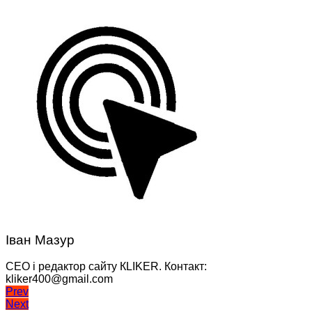
Іван Мазур
CEO і редактор сайту КLIKER. Контакт:
kliker400@gmail.com
Навігація
Prev
Next