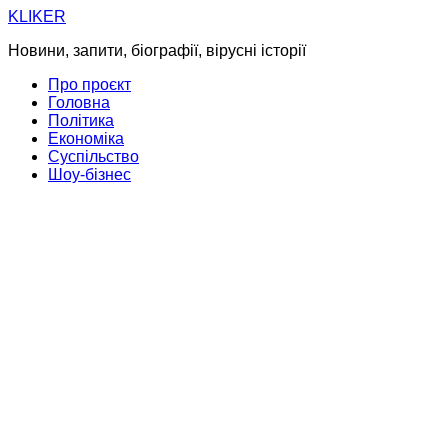
Skip
KLIKER
to
Новини, запити, біографії, вірусні історії
content
Про проєкт
Головна
Політика
Економіка
Суспільство
Шоу-бізнес