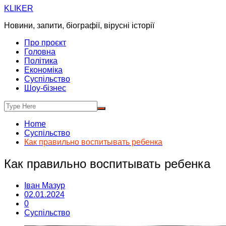
Skip
KLIKER
to
Новини, запити, біографії, вірусні історії
content
Про проєкт
Головна
Політика
Економіка
Суспільство
Шоу-бізнес
Home
Суспільство
Как правильно воспитывать ребенка
Как правильно воспитывать ребенка
Іван Мазур
02.01.2024
0
Суспільство