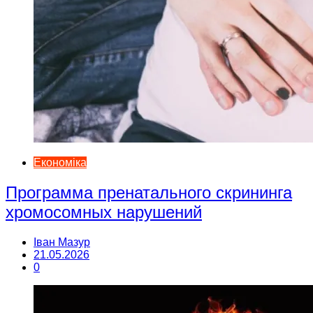
Економіка
Программа пренатального скрининга
хромосомных нарушений
Іван Мазур
21.05.2026
0