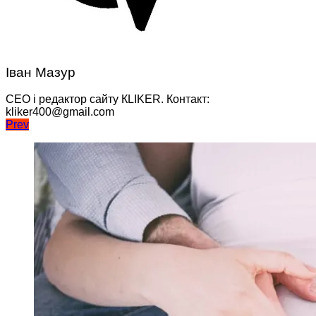
Іван Мазур
CEO і редактор сайту КLIKER. Контакт:
kliker400@gmail.com
Навігація
Prev
записів