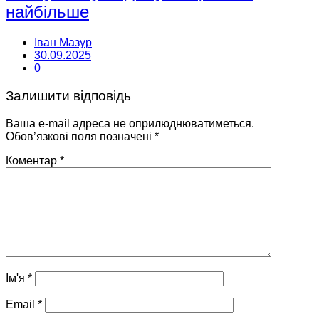
найбільше
Іван Мазур
30.09.2025
0
Залишити відповідь
Ваша e-mail адреса не оприлюднюватиметься.
Обов’язкові поля позначені
*
Коментар
*
Ім'я
*
Email
*