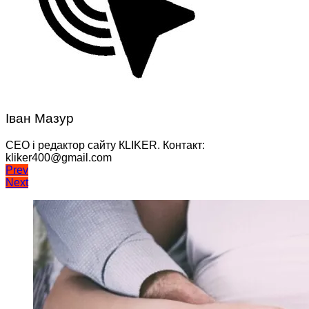
Іван Мазур
CEO і редактор сайту КLIKER. Контакт:
kliker400@gmail.com
Навігація
Prev
Next
записів