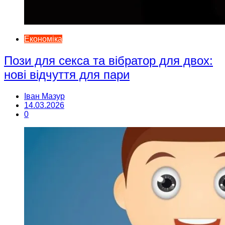
Економіка
Пози для секса та вібратор для двох:
нові відчуття для пари
Іван Мазур
14.03.2026
0