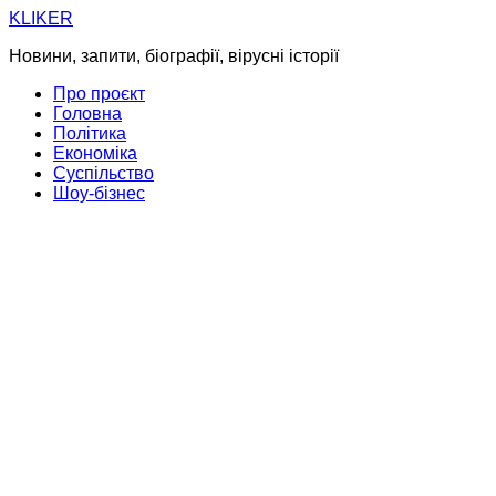
Skip
KLIKER
to
Новини, запити, біографії, вірусні історії
content
Про проєкт
Головна
Політика
Економіка
Суспільство
Шоу-бізнес