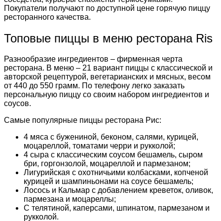
Покупатели получают по доступной цене горячую пиццу
ресторанного качества.
Топовые пиццы в меню ресторана Ris
Разнообразие ингредиентов – фирменная черта
ресторана. В меню – 21 вариант пиццы с классической и
авторской рецептурой, вегетарианских и мясных, весом
от 440 до 550 грамм. По телефону легко заказать
персональную пиццу со своим набором ингредиентов и
соусов.
Самые популярные пиццы ресторана Рис:
4 мяса с бужениной, беконом, салями, курицей,
моцареллой, томатами черри и рукколой;
4 сыра с классическим соусом бешамель, сыром
бри, горгонзолой, моцареллой и пармезаном;
Лигурийская с охотничьими колбасками, копченой
курицей и шампиньонами на соусе бешамель;
Лосось и Кальмар с добавлением креветок, оливок,
пармезана и моцареллы;
С телятиной, каперсами, шпинатом, пармезаном и
рукколой.