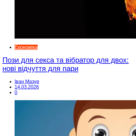
Економіка
Пози для секса та вібратор для двох:
нові відчуття для пари
Іван Мазур
14.03.2026
0