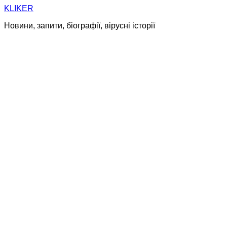
Skip
KLIKER
to
Новини, запити, біографії, вірусні історії
content