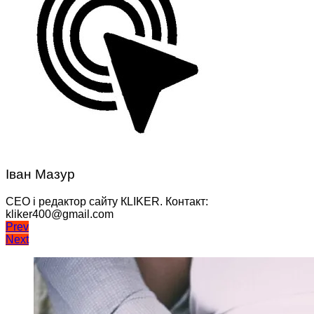
Іван Мазур
CEO і редактор сайту КLIKER. Контакт:
kliker400@gmail.com
Навігація
Prev
Next
записів