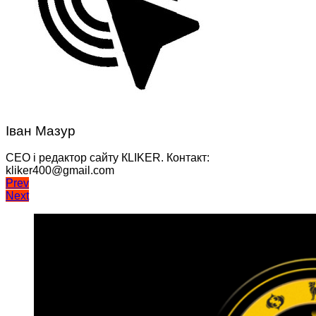
Іван Мазур
CEO і редактор сайту КLIKER. Контакт:
kliker400@gmail.com
Навігація
Prev
Next
записів