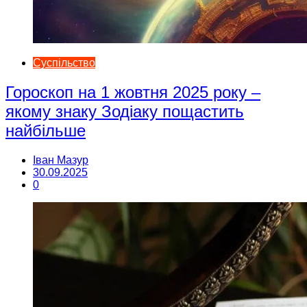
Суспільство
Гороскоп на 1 жовтня 2025 року –
якому знаку Зодіаку пощастить
найбільше
Іван Мазур
30.09.2025
0