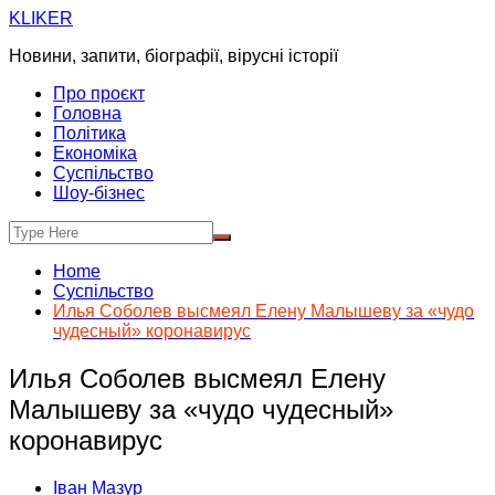
Skip
KLIKER
to
Новини, запити, біографії, вірусні історії
content
Про проєкт
Головна
Політика
Економіка
Суспільство
Шоу-бізнес
Home
Суспільство
Илья Соболев высмеял Елену Малышеву за «чудо
чудесный» коронавирус
Илья Соболев высмеял Елену
Малышеву за «чудо чудесный»
коронавирус
Іван Мазур