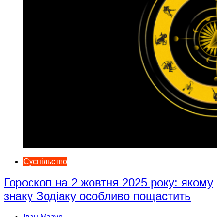
Суспільство
Гороскоп на 2 жовтня 2025 року: якому
знаку Зодіаку особливо пощастить
Іван Мазур