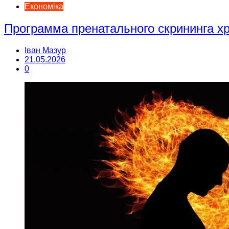
Економіка
Программа пренатального скрининга 
Іван Мазур
21.05.2026
0