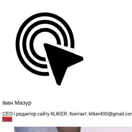
Іван Мазур
CEO і редактор сайту КLIKER. Контакт: kliker400@gmail.co
Навігація
Prev
записів