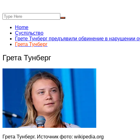
Home
Суспільство
Грете Тунберг предъявили обвинение в нарушении 
Грета Тунберг
Грета Тунберг
Грета Тунберг. Источник фото: wikipedia.org