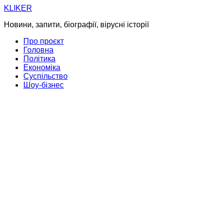
Skip
KLIKER
to
Новини, запити, біографії, вірусні історії
content
Про проєкт
Головна
Політика
Економіка
Суспільство
Шоу-бізнес