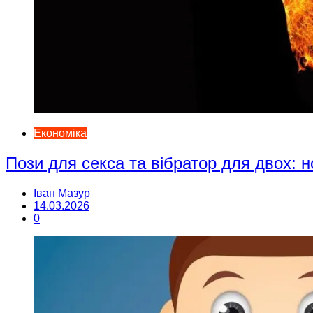
Економіка
Пози для секса та вібратор для двох: н
Іван Мазур
14.03.2026
0