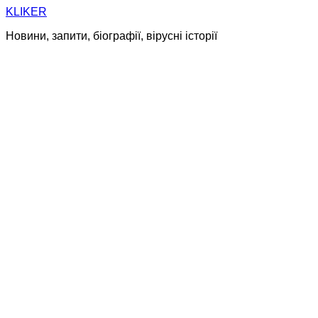
Skip
KLIKER
to
Новини, запити, біографії, вірусні історії
content