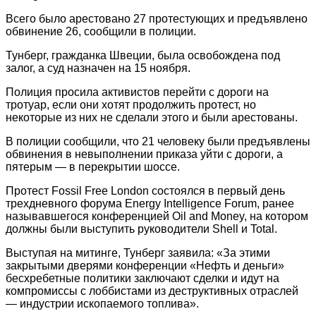
Всего было арестовано 27 протестующих и предъявлено
обвинение 26, сообщили в полиции.
Тунберг, гражданка Швеции, была освобождена под
залог, а суд назначен на 15 ноября.
Полиция просила активистов перейти с дороги на
тротуар, если они хотят продолжить протест, но
некоторые из них не сделали этого и были арестованы.
В полиции сообщили, что 21 человеку были предъявлены
обвинения в невыполнении приказа уйти с дороги, а
пятерым — в перекрытии шоссе.
Протест Fossil Free London состоялся в первый день
трехдневного форума Energy Intelligence Forum, ранее
называвшегося конференцией Oil and Money, на котором
должны были выступить руководители Shell и Total.
Выступая на митинге, Тунберг заявила: «За этими
закрытыми дверями конференции «Нефть и деньги»
бесхребетные политики заключают сделки и идут на
компромиссы с лоббистами из деструктивных отраслей
— индустрии ископаемого топлива».