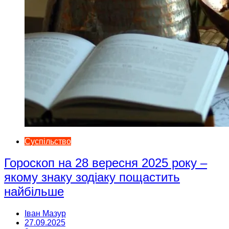
Суспільство
Гороскоп на 28 вересня 2025 року –
якому знаку зодіаку пощастить
найбільше
Іван Мазур
27.09.2025