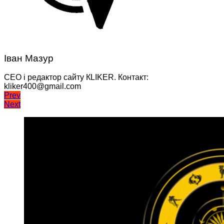
Іван Мазур
CEO і редактор сайту КLIKER. Контакт:
kliker400@gmail.com
Навігація
Prev
Next
записів