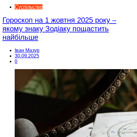
Суспільство
Гороскоп на 1 жовтня 2025 року –
якому знаку Зодіаку пощастить
найбільше
Іван Мазур
30.09.2025
0