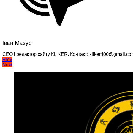
Іван Мазур
CEO і редактор сайту КLIKER. Контакт: kliker400@gmail.co
Навігація
Prev
Next
записів