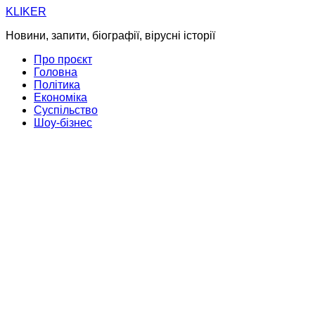
Skip
KLIKER
to
Новини, запити, біографії, вірусні історії
content
Про проєкт
Головна
Політика
Економіка
Суспільство
Шоу-бізнес