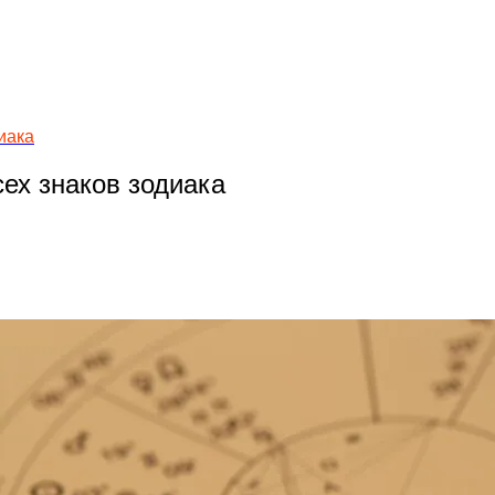
иака
сех знаков зодиака