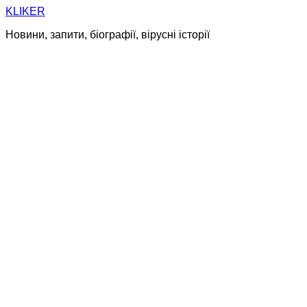
Skip
KLIKER
to
Новини, запити, біографії, вірусні історії
content