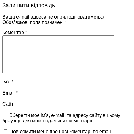
Залишити відповідь
Ваша e-mail адреса не оприлюднюватиметься.
Обов’язкові поля позначені
*
Коментар
*
Ім'я
*
Email
*
Сайт
Зберегти моє ім'я, e-mail, та адресу сайту в цьому
браузері для моїх подальших коментарів.
Повідомити мене про нові коментарі по email.