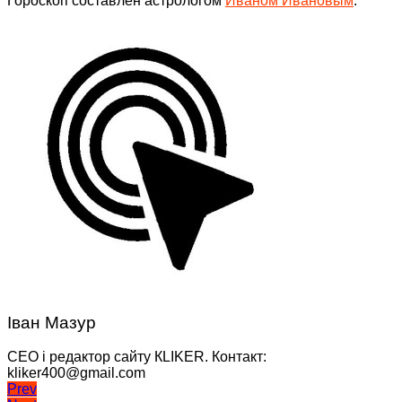
Гороскоп составлен астрологом
Иваном Ивановым
.
Іван Мазур
CEO і редактор сайту КLIKER. Контакт:
kliker400@gmail.com
Навігація
Prev