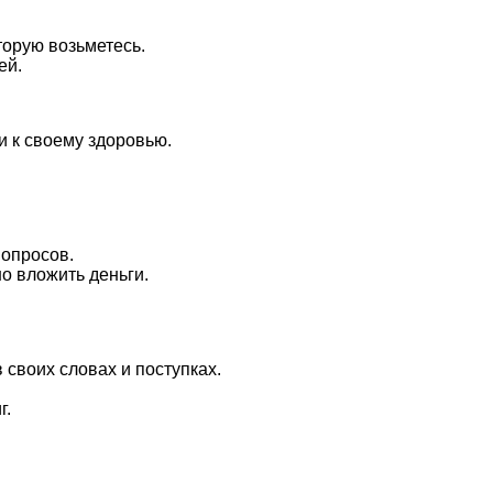
торую возьметесь.
ей.
и к своему здоровью.
вопросов.
о вложить деньги.
 своих словах и поступках.
г.