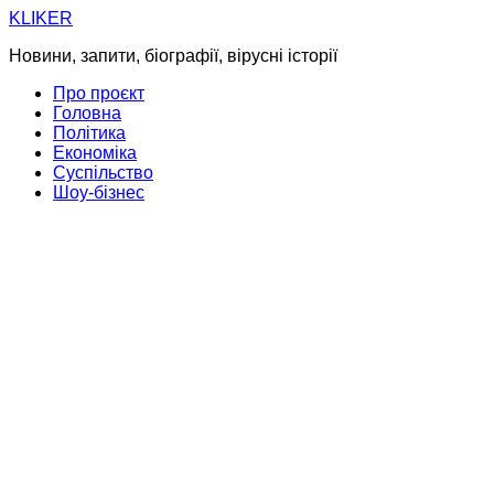
Skip
KLIKER
to
Новини, запити, біографії, вірусні історії
content
Про проєкт
Головна
Політика
Економіка
Суспільство
Шоу-бізнес