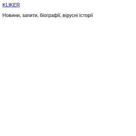
Skip
KLIKER
to
Новини, запити, біографії, вірусні історії
content