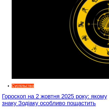
Суспільство
Гороскоп на 2 жовтня 2025 року: якому
знаку Зодіаку особливо пощастить