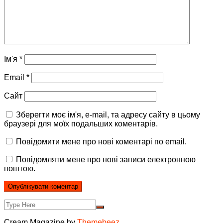
Ім'я
*
Email
*
Сайт
Зберегти моє ім'я, e-mail, та адресу сайту в цьому
браузері для моїх подальших коментарів.
Повідомити мене про нові коментарі по email.
Повідомляти мене про нові записи електронною
поштою.
Cream Magazine by
Themebeez