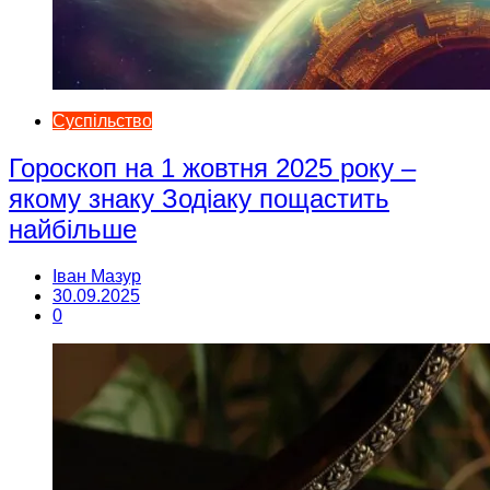
Суспільство
Гороскоп на 1 жовтня 2025 року –
якому знаку Зодіаку пощастить
найбільше
Іван Мазур
30.09.2025
0