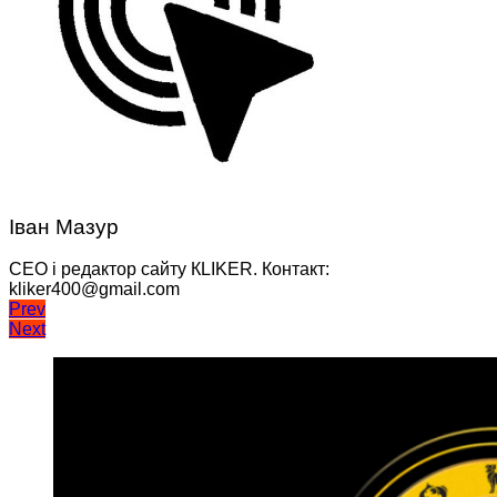
Іван Мазур
CEO і редактор сайту КLIKER. Контакт:
kliker400@gmail.com
Навігація
Prev
Next
записів