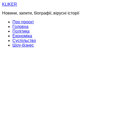
Skip
KLIKER
to
Новини, запити, біографії, вірусні історії
content
Про проєкт
Головна
Політика
Економіка
Суспільство
Шоу-бізнес