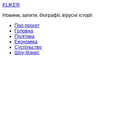
Skip
KLIKER
to
Новини, запити, біографії, вірусні історії
content
Про проєкт
Головна
Політика
Економіка
Суспільство
Шоу-бізнес