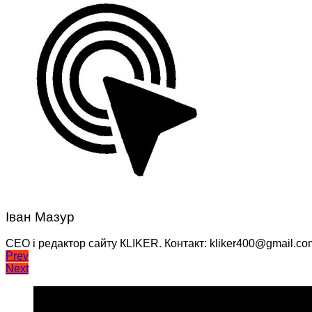
Іван Мазур
CEO і редактор сайту КLIKER. Контакт: kliker400@gmail.co
Навігація
Prev
Next
записів