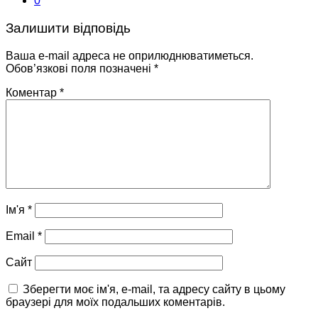
0
Залишити відповідь
Ваша e-mail адреса не оприлюднюватиметься.
Обов’язкові поля позначені
*
Коментар
*
Ім'я
*
Email
*
Сайт
Зберегти моє ім'я, e-mail, та адресу сайту в цьому
браузері для моїх подальших коментарів.