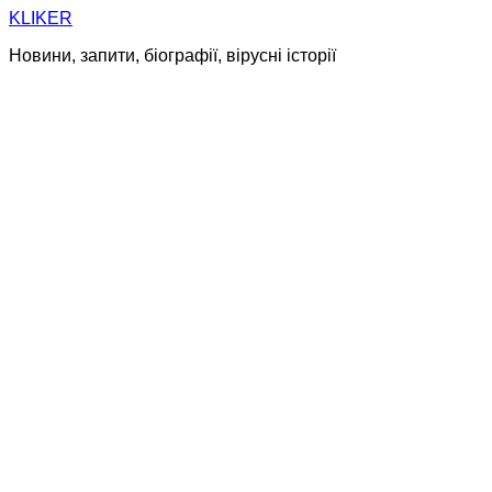
Skip
KLIKER
to
Новини, запити, біографії, вірусні історії
content