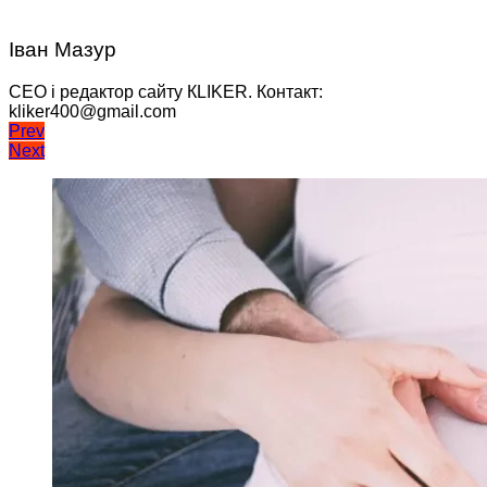
Іван Мазур
CEO і редактор сайту КLIKER. Контакт:
kliker400@gmail.com
Навігація
Prev
Next
записів